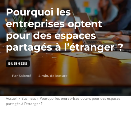
Pourquoi les
entreprises optent
pour des espaces
partagés à l’étranger ?
BUSINESS
4
min. de lecture
Par
Salomé
Accueil
Business
Pourquoi les entreprises optent pour des espaces
partagés à l’étranger ?