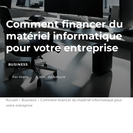
Comment financer du
matériel informatique
pour votre entreprise
BUSINESS
6
min. de lecture
Par
Marie
Accueil
Business
Comment financer du matériel informatique pour
votre entreprise