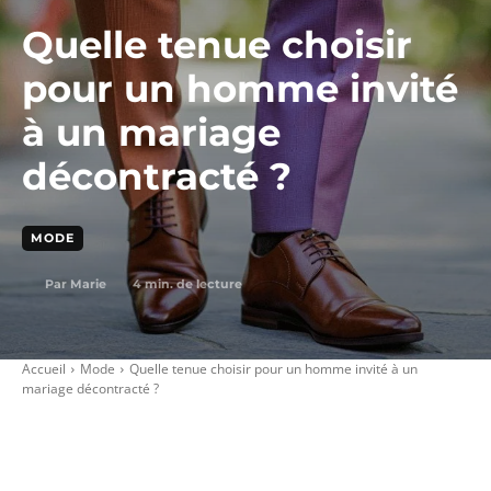
Quelle tenue choisir
pour un homme invité
à un mariage
décontracté ?
MODE
4
min. de lecture
Par
Marie
Accueil
Mode
Quelle tenue choisir pour un homme invité à un
mariage décontracté ?