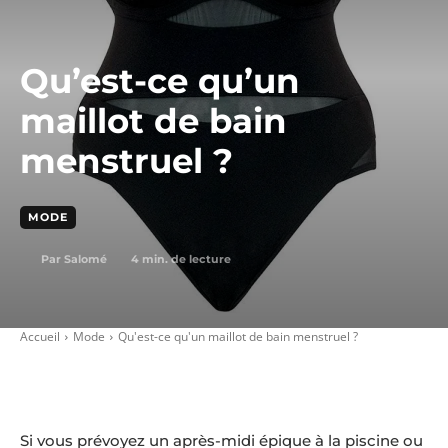
Qu’est-ce qu’un
maillot de bain
menstruel ?
MODE
4
min. de lecture
Par
Salomé
Accueil
Mode
Qu'est-ce qu'un maillot de bain menstruel ?
Si vous prévoyez un après-midi épique à la piscine ou