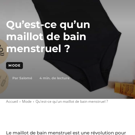
Qu’est-ce qu’un
maillot de bain
menstruel ?
MODE
4
min. de lecture
Par
Salomé
Accueil
Mode
Qu'est-ce qu'un maillot de bain menstruel ?
Le maillot de bain menstruel est une révolution pour