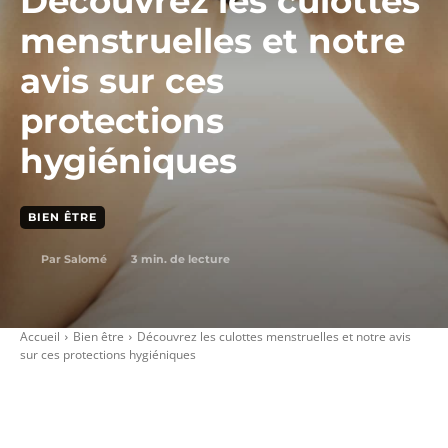
Découvrez les culottes
menstruelles et notre
avis sur ces
protections
hygiéniques
BIEN ÊTRE
3
min. de lecture
Par
Salomé
Accueil
Bien être
Découvrez les culottes menstruelles et notre avis
sur ces protections hygiéniques