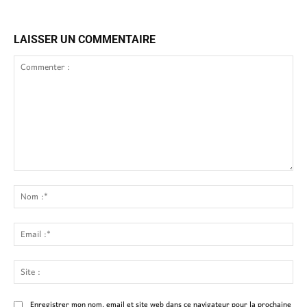
LAISSER UN COMMENTAIRE
Commenter
:
No
:*
Ema
:*
Site
:
Enregistrer mon nom, email et site web dans ce navigateur pour la prochaine