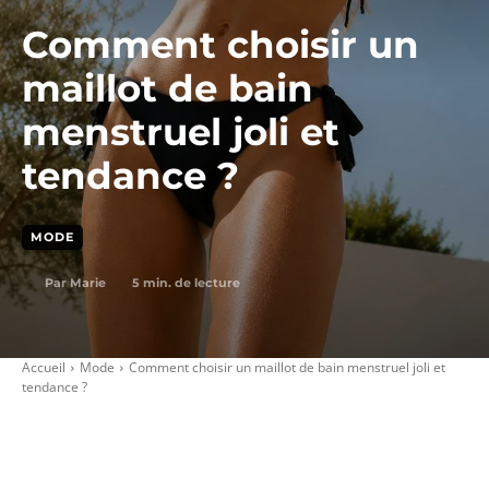
Comment choisir un
maillot de bain
menstruel joli et
tendance ?
MODE
5
min. de lecture
Par
Marie
Accueil
Mode
Comment choisir un maillot de bain menstruel joli et
tendance ?