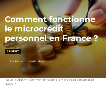
Comment fonctionne
le microcrédit
personnel en France ?
ARGENT
4
min. de lecture
Par
Marie
Accueil
Argent
Comment fonctionne le microcrédit personnel en
France ?