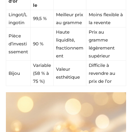
d’or
le
Lingot/L
Meilleur prix
Moins flexible à
99,5 %
ingotin
au gramme
la revente
Haute
Prix au
Pièce
liquidité,
gramme
d’investi
90 %
fractionnem
légèrement
ssement
ent
supérieur
Variable
Difficile à
Valeur
Bijou
(58 % à
revendre au
esthétique
75 %)
prix de l’or