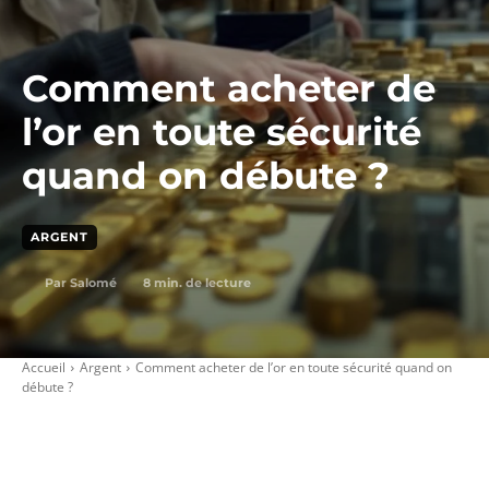
Comment acheter de
l’or en toute sécurité
quand on débute ?
ARGENT
8
min. de lecture
Par
Salomé
Accueil
Argent
Comment acheter de l’or en toute sécurité quand on
débute ?