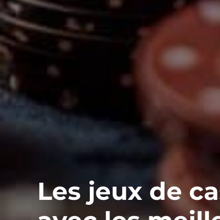
Les jeux de ca