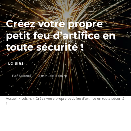
Créez votre propre
petit feu d’artifice en
toute sécurité !
LOISIRS
2
min. de lecture
Par
Salomé
Accueil
Loisirs
Créez votre propre petit feu d'artifice en toute sécurité
!