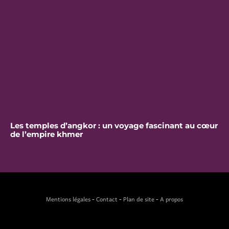
Les temples d’angkor : un voyage fascinant au cœur
de l’empire khmer
Mentions légales
-
Contact
-
Plan de site
-
A propos