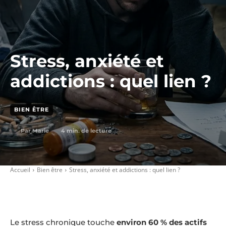
Stress, anxiété et
addictions : quel lien ?
BIEN ÊTRE
4
min. de lecture
Par
Marie
Accueil
Bien être
Stress, anxiété et addictions : quel lien ?
Le stress chronique touche
environ 60 % des actifs