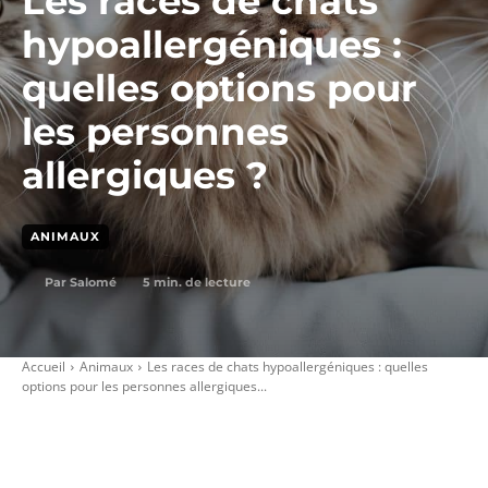
Les races de chats
hypoallergéniques :
quelles options pour
les personnes
allergiques ?
ANIMAUX
5
min. de lecture
Par
Salomé
Accueil
Animaux
Les races de chats hypoallergéniques : quelles
options pour les personnes allergiques...