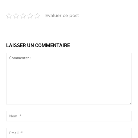
Evaluer ce post
LAISSER UN COMMENTAIRE
Commenter
:
No
:*
Ema
:*