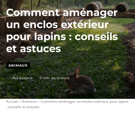
Comment aménager
un enclos extérieur
pour lapins : conseils
et astuces
ANIMAUX
5
min. de lecture
Par
Salomé
Accueil
Animaux
Comment aménager un enclos extérieur pour lapins
: conseils et astuces