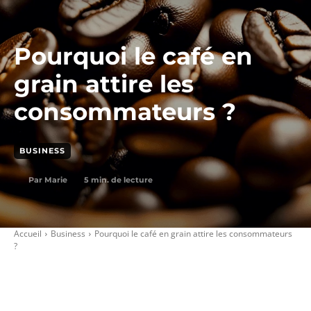
Pourquoi le café en
grain attire les
consommateurs ?
BUSINESS
5
min. de lecture
Par
Marie
Accueil
Business
Pourquoi le café en grain attire les consommateurs
?