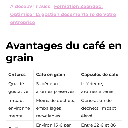
A découvrir aussi
Formation Zeendoc :
Optimiser la gestion documentaire de votre
entreprise
Avantages du café en
grain
Critères
Café en grain
Capsules de café
Qualité
Supérieure,
Inférieure,
gustative
arômes préservés
arômes altérés
Impact
Moins de déchets,
Génération de
environne
emballages
déchets, impact
mental
recyclables
élevé
Environ 15 € par
Entre 22 € et 86