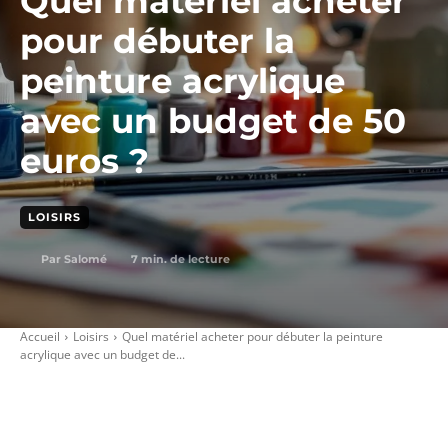
Quel matériel acheter
pour débuter la
peinture acrylique
avec un budget de 50
euros ?
LOISIRS
7
min. de lecture
Par
Salomé
Accueil
Loisirs
Quel matériel acheter pour débuter la peinture
acrylique avec un budget de...