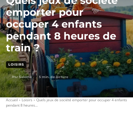
Quels jeux de société
emporter pour
occuper 4 enfants
pendant 8 heures de
train ?
LOISIRS
5
min. de lecture
Par
Salomé
Accueil
Loisirs
Quels jeux de société emporter pour occuper 4 enfants
pendant 8 heures...