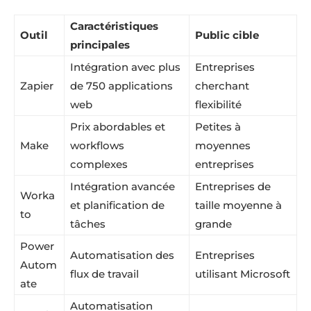
Caractéristiques
Outil
Public cible
principales
Intégration avec plus
Entreprises
Zapier
de 750 applications
cherchant
web
flexibilité
Prix abordables et
Petites à
Make
workflows
moyennes
complexes
entreprises
Intégration avancée
Entreprises de
Worka
et planification de
taille moyenne à
to
tâches
grande
Power
Automatisation des
Entreprises
Autom
flux de travail
utilisant Microsoft
ate
Automatisation