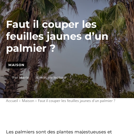
Faut il couper les
feuilles jaunes d’un
palmier ?
MAISON
4
min. de lecture
Par
Marie
Accueil
Maison
Faut il couper les feuilles jaunes d'un palmier ?
Les palmiers sont des plantes majestueuses et