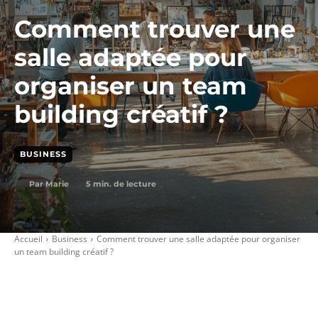
Comment trouver une
salle adaptée pour
organiser un team
building créatif ?
BUSINESS
5
min. de lecture
Par
Marie
Accueil
Business
Comment trouver une salle adaptée pour organiser
un team building créatif ?