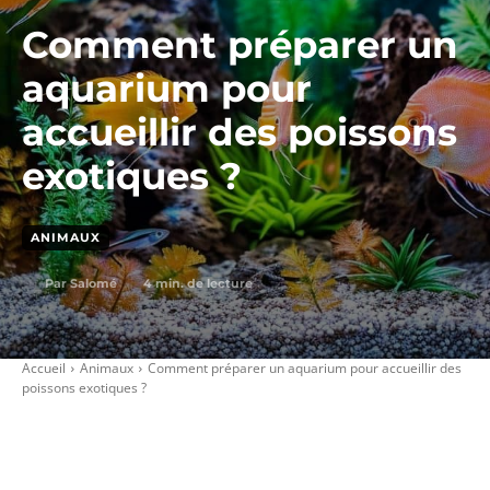
Comment préparer un
aquarium pour
accueillir des poissons
exotiques ?
ANIMAUX
4
min. de lecture
Par
Salomé
Accueil
Animaux
Comment préparer un aquarium pour accueillir des
poissons exotiques ?