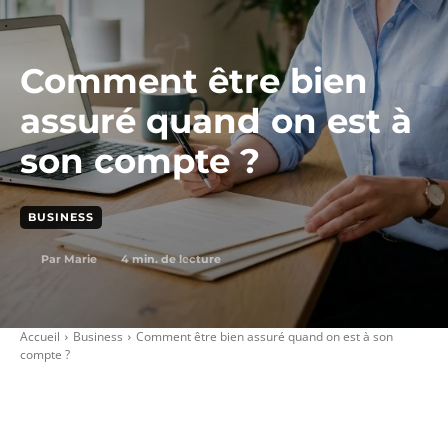
Comment être bien
assuré quand on est à
son compte ?
BUSINESS
4
min. de lecture
Par
Marie
Accueil
Business
Comment être bien assuré quand on est à son
compte ?