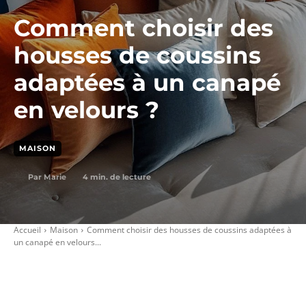
Comment choisir des
housses de coussins
adaptées à un canapé
en velours ?
MAISON
4
min. de lecture
Par
Marie
Accueil
Maison
Comment choisir des housses de coussins adaptées à
un canapé en velours...