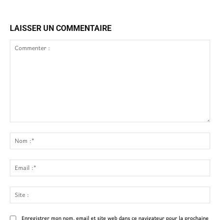
LAISSER UN COMMENTAIRE
Commenter
:
No
:*
Ema
:*
Site
:
Enregistrer mon nom, email et site web dans ce navigateur pour la prochaine