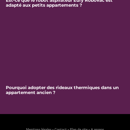
Est-ce que le robot aspirateur Eufy RoboVac est
adapté aux petits appartements ?
Pourquoi adopter des rideaux thermiques dans un
appartement ancien ?
Mentions légales
-
Contact
-
Plan de site
-
A propos