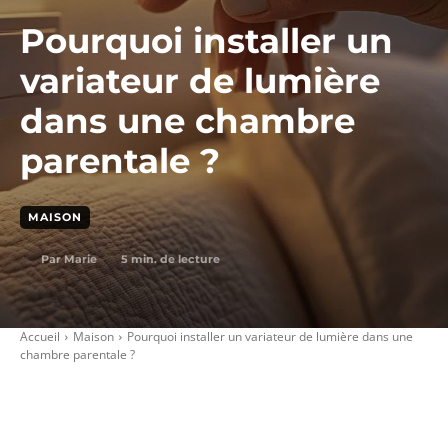
Pourquoi installer un
variateur de lumière
dans une chambre
parentale ?
MAISON
5
min. de lecture
Par
Marie
Accueil
Maison
Pourquoi installer un variateur de lumière dans une
chambre parentale ?