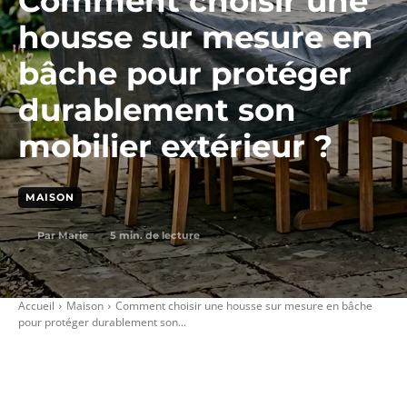
Comment choisir une
housse sur mesure en
bâche pour protéger
durablement son
mobilier extérieur ?
MAISON
5
min. de lecture
Par
Marie
Accueil
Maison
Comment choisir une housse sur mesure en bâche
pour protéger durablement son...