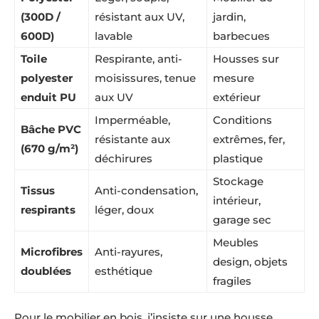
(300D /
résistant aux UV,
jardin,
600D)
lavable
barbecues
Toile
Respirante, anti-
Housses sur
polyester
moisissures, tenue
mesure
enduit PU
aux UV
extérieur
Imperméable,
Conditions
Bâche PVC
résistante aux
extrêmes, fer,
(670 g/m²)
déchirures
plastique
Stockage
Tissus
Anti-condensation,
intérieur,
respirants
léger, doux
garage sec
Meubles
Microfibres
Anti-rayures,
design, objets
doublées
esthétique
fragiles
Pour le mobilier en bois, j’insiste sur une housse