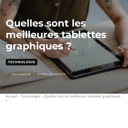
Quelles sont les
meilleures tablettes
graphiques ?
TECHNOLOGIE
4
min. de lecture
Par
Salomé
Accueil
Technologie
Quelles sont les meilleures tablettes graphiques
?