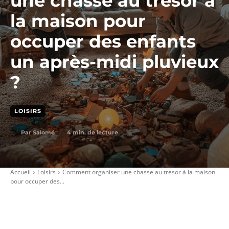
une chasse au trésor à
la maison pour
occuper des enfants
un après-midi pluvieux
?
LOISIRS
4
min. de lecture
Par
Salomé
Accueil
Loisirs
Comment organiser une chasse au trésor à la maison
pour occuper des...