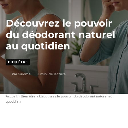
Découvrez le pouvoir
du déodorant naturel
au quotidien
BIEN ÊTRE
5
min. de lecture
Par
Salomé
Accueil
Bien être
Découvrez le pouvoir du déodorant naturel au
quotidien