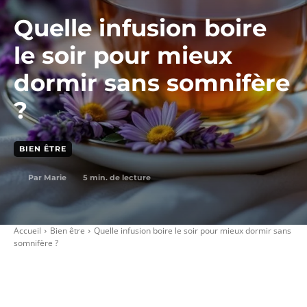
Quelle infusion boire
le soir pour mieux
dormir sans somnifère
?
BIEN ÊTRE
5
min. de lecture
Par
Marie
Accueil
Bien être
Quelle infusion boire le soir pour mieux dormir sans
somnifère ?