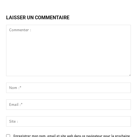
LAISSER UN COMMENTAIRE
Commenter
:
No
:*
Ema
:*
Site
:
Enregistrer mon nom, email et site web dans ce navigateur pour la prochaine