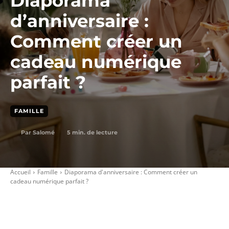
Diaporama
d’anniversaire :
Comment créer un
cadeau numérique
parfait ?
FAMILLE
5
min. de lecture
Par
Salomé
Accueil
Famille
Diaporama d'anniversaire : Comment créer un
cadeau numérique parfait ?