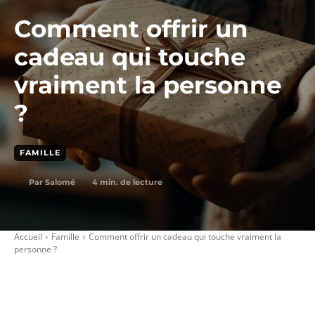
Comment offrir un
cadeau qui touche
vraiment la personne
?
FAMILLE
4
min. de lecture
Par
Salomé
Accueil
Famille
Comment offrir un cadeau qui touche vraiment la
personne ?