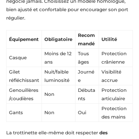
négocie jamais. Choisissez un modèle homologué,
bien ajusté et confortable pour encourager son port
régulier.
Recom
Équipement
Obligatoire
Utilité
mandé
Moins de 12
Tous
Protection
Casque
ans
âges
crânienne
Gilet
Nuit/faible
Journé
Visibilité
réfléchissant
luminosité
e
accrue
Genouillères
Débuta
Protection
Non
/coudières
nts
articulaire
Protection
Gants
Non
Oui
des mains
La trottinette elle-même doit respecter
des