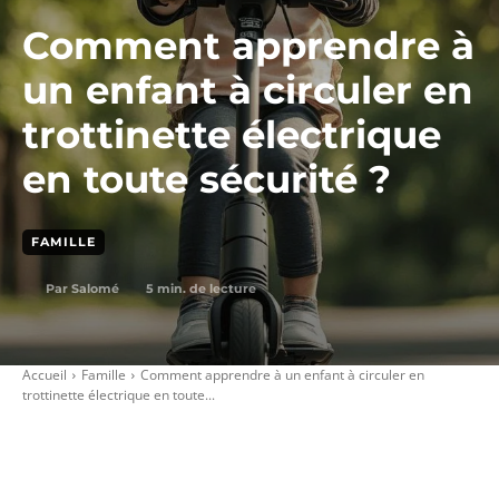
Comment apprendre à
un enfant à circuler en
trottinette électrique
en toute sécurité ?
FAMILLE
5
min. de lecture
Par
Salomé
Accueil
Famille
Comment apprendre à un enfant à circuler en
trottinette électrique en toute...